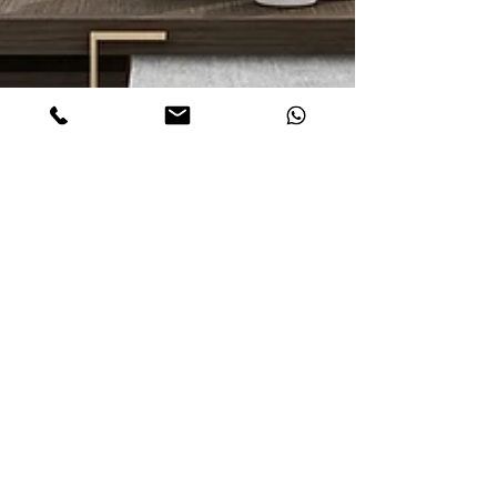
Cipriani Homood e
Carpanese Home al Salone