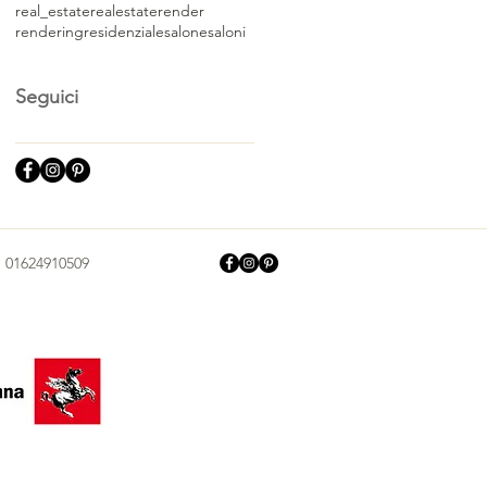
real_estate
realestate
render
rendering
residenziale
salone
saloni
Seguici
.: 01624910509