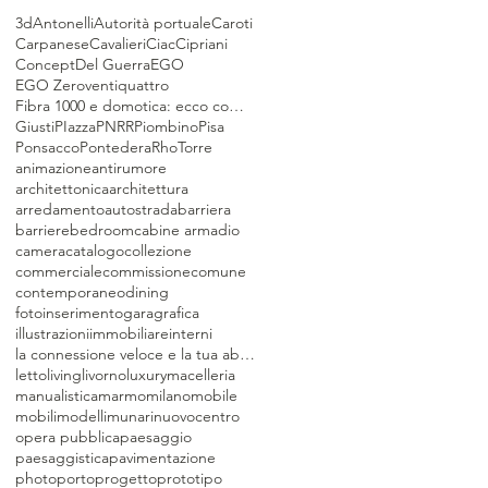
3d
Antonelli
Autorità portuale
Caroti
Carpanese
Cavalieri
Ciac
Cipriani
Concept
Del Guerra
EGO
EGO Zeroventiquattro
Fibra 1000 e domotica: ecco come il rapporto tra la banda ultralarga
Giusti
PIazza
PNRR
Piombino
Pisa
Ponsacco
Pontedera
Rho
Torre
animazione
antirumore
architettonica
architettura
arredamento
autostrada
barriera
barriere
bedroom
cabine armadio
camera
catalogo
collezione
commerciale
commissione
comune
contemporaneo
dining
fotoinserimento
gara
grafica
illustrazioni
immobiliare
interni
la connessione veloce e la tua abitazione può migliorare il tuo stile di vita!
letto
living
livorno
luxury
macelleria
manualistica
marmo
milano
mobile
mobili
modelli
munari
nuovocentro
opera pubblica
paesaggio
paesaggistica
pavimentazione
photo
porto
progetto
prototipo