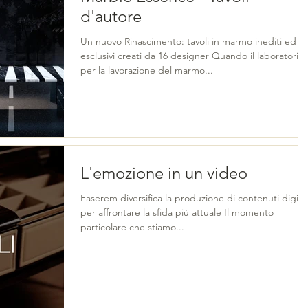
d'autore
Un nuovo Rinascimento: tavoli in marmo inediti ed
esclusivi creati da 16 designer Quando il laboratorio
per la lavorazione del marmo...
L'emozione in un video
Faserem diversifica la produzione di contenuti digital
per affrontare la sfida più attuale Il momento
particolare che stiamo...