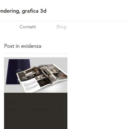
endering, grafica 3d
Contatti
Blog
Post in evidenza
e
VM - Via
Borgo San Marco –
Montenapoleone di
Abitare nel cuore di
Caroti
Pisa