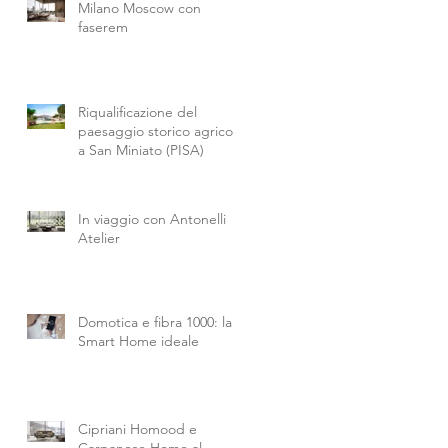
Milano Moscow con
faserem
Riqualificazione del
paesaggio storico agricolo
a San Miniato (PISA)
In viaggio con Antonelli
Atelier
Domotica e fibra 1000: la
Smart Home ideale
Cipriani Homood e
ha
Carpanese Home al