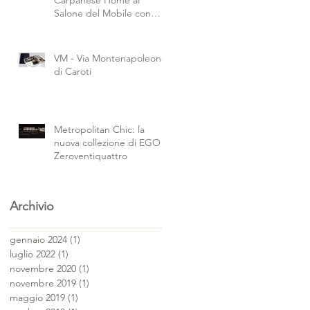
Salone del Mobile con
faserem
VM - Via Montenapoleone
di Caroti
Metropolitan Chic: la
nuova collezione di EGO
Zeroventiquattro
Archivio
gennaio 2024
(1)
1 post
luglio 2022
(1)
1 post
novembre 2020
(1)
1 post
novembre 2019
(1)
1 post
maggio 2019
(1)
1 post