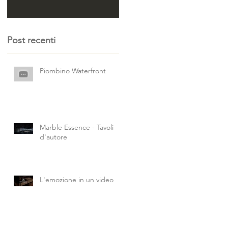
Post recenti
Piombino Waterfront
Marble Essence - Tavoli
d'autore
i
L'emozione in un video