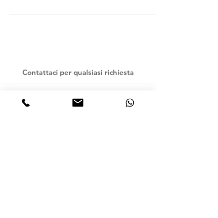
Contattaci per qualsiasi richiesta
© 2016 faserem srl - Via castello, 5 - 56033 -
Santo Pietro Belvedere - Capannoli - PISA -
ITALIA - Partita IVA e C.F.:
01624910509
Privacy Policy