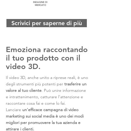
INDAGINE DI
MERCATO
Scrivici per saperne di più
Emoziona raccontando
il tuo prodotto con il
video 3D.
Il video 3D, anche unito a riprese reali, è uno
degli strumenti più potenti per
trasferire un
valore al tuo cliente
. Può unire informazione
e intrattenimento, catturare l’attenzione e
raccontare cosa fai e come lo fai.
Lanciare
un'efficace campagna di video
marketing sui social media è uno dei modi
migliori per promuovere la tua azienda e
attirare i clienti.