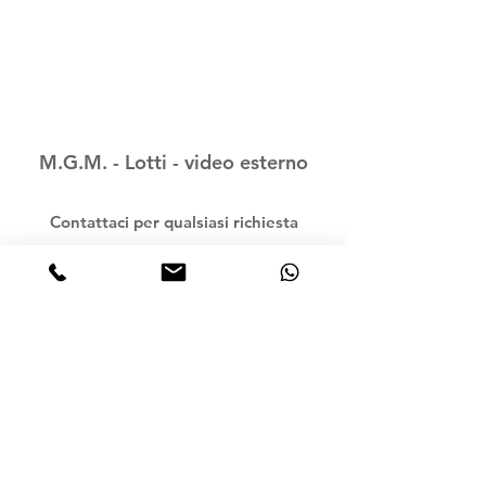
M.G.M. - Lotti - video esterno
Contattaci per qualsiasi richiesta
© 2016 faserem srl - Via castello, 5 - 56033 -
Santo Pietro Belvedere - Capannoli - PISA -
ITALIA - Partita IVA e C.F.:
01624910509
Privacy Policy